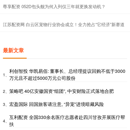
尊享配资 052D包头舰为何入列仅三年就更换发动机？
江苏配资网 白云区宠物行业协会成立！全力抢占“它经济”新赛道
最新文章
利创智投 华凯易佰: 董事长、总经理提议回购不低于3000
1、
万元且不超过5000万元公司股份
策略吧 40亿安徽国资“组团”, 中安财险正式落地合肥
2、
宏盈国际 回国旅客请注意, “异宠”进境暗藏风险
3、
互利配资 全国330余名医疗志愿者赴四川甘孜开展医疗帮
4、
扶