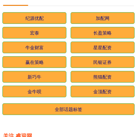
纪源优配
加配网
宏泰
长盈策略
牛金财富
星星配资
赢在策略
民银证券
新巧牛
熊猫配资
金牛呗
金顶配资
全部话题标签
关注 睿迎网