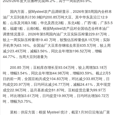
2025/26年度大豆播种完成96.2%，高于一周前的93.9%。
国内方面，据Mysteel农产品调研显示，2026年第5周国内全样本
油厂大豆到港共计30.9船约200.85万吨大豆。其中华东及沿江12.9
船，山东及河南3.5船，华北及西北3船，东北4船，广西1船，广东5.5
船，福建1船，云南0船。根据Mysteel农产品对全国动态全样本油厂
调查情况显示，2026年第5周国内油厂大豆实际压榨量229.61万吨，
较上一周实际压榨量增19.40 万吨，较预估压榨量低8.15万吨；实际
开机率为63.16%。全国油厂大豆库存继续去库至635.5万吨，较上周
减少23.49万吨，减幅3.56%，同比去年增加196.52万吨，增幅
44.77%，当周大豆到港量为
200.85 万吨；豆粕库存增长至93.04万吨，较上周增加3.18万
吨，增幅3.54%，同比去年增加44.98万吨，增幅93.59%。截止2月5
日的前一周，全国豆粕共成交104.83万吨，环比减少33.85万吨，日
均成交20.97万吨，日均环比减少6.77万吨，减幅24.41%，其中现货
成交22.96万吨，远月基差成交81.87吨。豆粕提货总量为99.97万
吨，环比增加3.61万吨，日均提货19.99万吨，日均环比增加0.72万
吨，增幅为3.75%。
菜粕：供应方面：根据 Mysteel 统计，截至1月30日沿海油厂菜