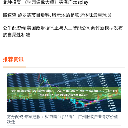
龙坤投资 《学园偶像大师》筱泽广cosplay
股速查 施罗德节目爆料, 暗示浓眉是联盟体味最重球员
公牛配资端 美国政府据悉正与人工智能公司商讨新模型发布
的自愿性标准
推荐资讯
方舟配资 专家把脉：从“制造”到“品牌”，广州服装产业寻求价值
跃迁