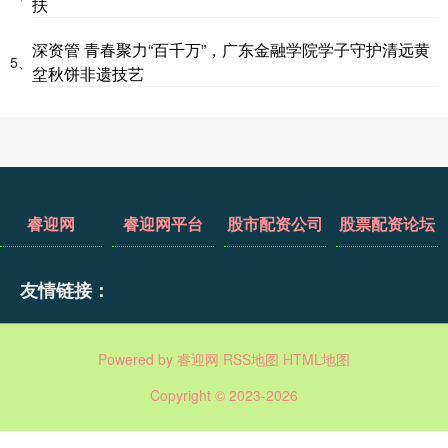
扶
深资管 青春聚力“百千万”，广东金融学院学子守护清远黄
5、
坌秋饼非遗技艺
睿迎网
睿迎网平台
股市配资公司
股票配资论坛
友情链接：
Powered by
睿迎网
RSS地图
HTML地图
Copyright
© 2023-2026