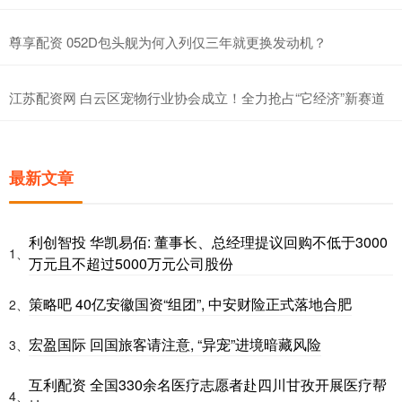
尊享配资 052D包头舰为何入列仅三年就更换发动机？
江苏配资网 白云区宠物行业协会成立！全力抢占“它经济”新赛道
最新文章
利创智投 华凯易佰: 董事长、总经理提议回购不低于3000
1、
万元且不超过5000万元公司股份
策略吧 40亿安徽国资“组团”, 中安财险正式落地合肥
2、
宏盈国际 回国旅客请注意, “异宠”进境暗藏风险
3、
互利配资 全国330余名医疗志愿者赴四川甘孜开展医疗帮
4、