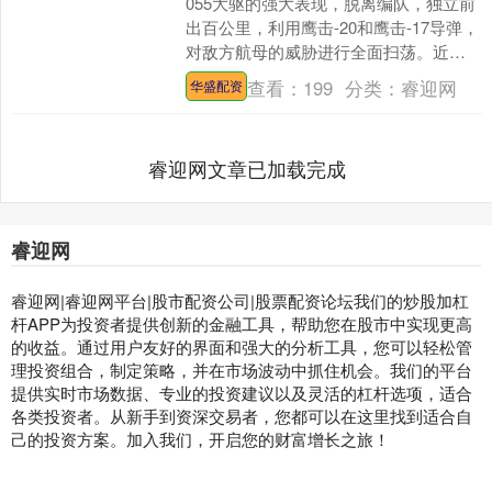
055大驱的强大表现，脱离编队，独立前
出百公里，利用鹰击-20和鹰击-17导弹，
对敌方航母的威胁进行全面扫荡。近
日，央视军事报道节目采访了拉萨舰的
查看：
199
分类：
睿迎网
华盛配资
武备干部阮红彬....
睿迎网文章已加载完成
睿迎网
睿迎网|睿迎网平台|股市配资公司|股票配资论坛我们的炒股加杠
杆APP为投资者提供创新的金融工具，帮助您在股市中实现更高
的收益。通过用户友好的界面和强大的分析工具，您可以轻松管
理投资组合，制定策略，并在市场波动中抓住机会。我们的平台
提供实时市场数据、专业的投资建议以及灵活的杠杆选项，适合
各类投资者。从新手到资深交易者，您都可以在这里找到适合自
己的投资方案。加入我们，开启您的财富增长之旅！