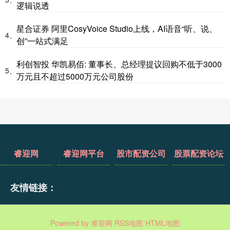
逻辑说透
星合证券 阿里CosyVoice Studio上线，AI语音“听、说、
4、
创”一站式满足
利创智投 华凯易佰: 董事长、总经理提议回购不低于3000
5、
万元且不超过5000万元公司股份
睿迎网
睿迎网平台
股市配资公司
股票配资论坛
友情链接：
Powered by
睿迎网
RSS地图
HTML地图