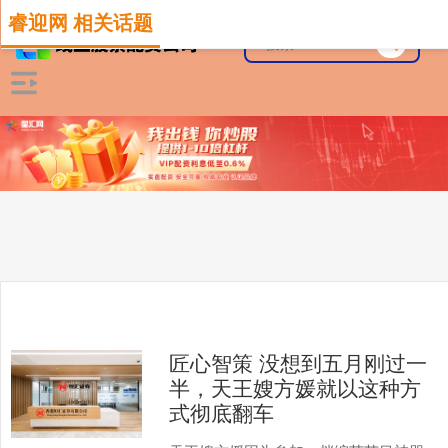
睿迎网 相关话题
匠心智策 没想到五月刚过一
半，天王嫂方媛就以这种方
式彻底翻车