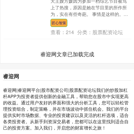
天王嫂方媛因为参加一档综艺节目被骂
上了热搜，原因是她在节目里的所作所
为，实在有些奇葩。 事情是这样的。
《五十公里桃花坞6》开播了，第一期节
匠心智策
目果然又是综艺的老把....
查看：
214
分类：
股票配资论坛
睿迎网文章已加载完成
睿迎网
睿迎网|睿迎网平台|股市配资公司|股票配资论坛我们的炒股加杠
杆APP为投资者提供创新的金融工具，帮助您在股市中实现更高
的收益。通过用户友好的界面和强大的分析工具，您可以轻松管
理投资组合，制定策略，并在市场波动中抓住机会。我们的平台
提供实时市场数据、专业的投资建议以及灵活的杠杆选项，适合
各类投资者。从新手到资深交易者，您都可以在这里找到适合自
己的投资方案。加入我们，开启您的财富增长之旅！