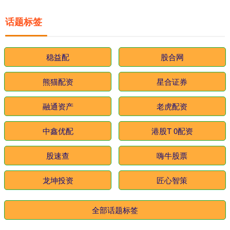
话题标签
稳益配
股合网
熊猫配资
星合证券
融通资产
老虎配资
中鑫优配
港股T 0配资
股速查
嗨牛股票
龙坤投资
匠心智策
全部话题标签