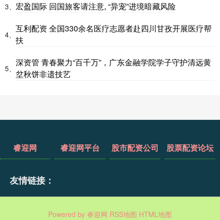
宏盈国际 回国旅客请注意, “异宠”进境暗藏风险
3、
互利配资 全国330余名医疗志愿者赴四川甘孜开展医疗帮
4、
扶
深资管 青春聚力“百千万”，广东金融学院学子守护清远黄
5、
坌秋饼非遗技艺
睿迎网
睿迎网平台
股市配资公司
股票配资论坛
友情链接：
Powered by
睿迎网
RSS地图
HTML地图