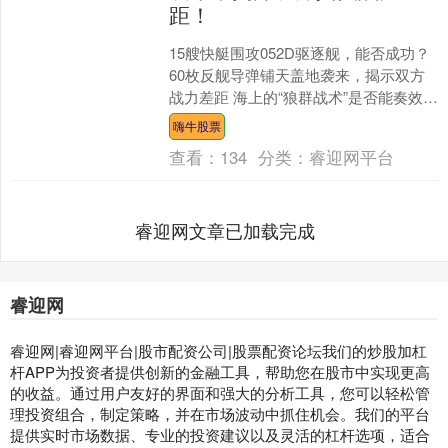
距！
15艘快艇围攻052D驱逐舰，能否成功？
60枚反舰导弹铺天盖地袭来，揭示双方
战力差距 海上的“狼群战术”是否能奏效？
不少人认为，即使是再强大的大型军
嗨牛股票
舰，一旦被几....
查看：
134
分类：
睿迎网平台
睿迎网文章已加载完成
睿迎网
睿迎网|睿迎网平台|股市配资公司|股票配资论坛我们的炒股加杠
杆APP为投资者提供创新的金融工具，帮助您在股市中实现更高
的收益。通过用户友好的界面和强大的分析工具，您可以轻松管
理投资组合，制定策略，并在市场波动中抓住机会。我们的平台
提供实时市场数据、专业的投资建议以及灵活的杠杆选项，适合