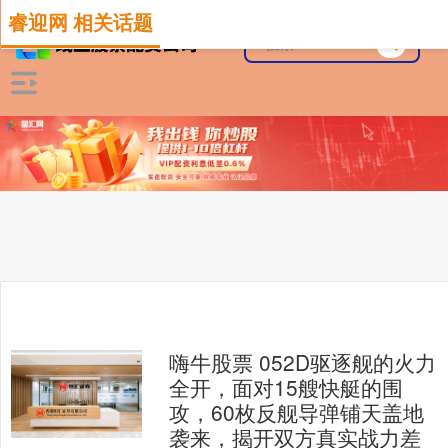
睿迎网 相关话题
嗨牛股票 052D驱逐舰的火力
全开，面对15艘快艇的围
攻，60枚反舰导弹铺天盖地
袭来，揭开双方真实战力差