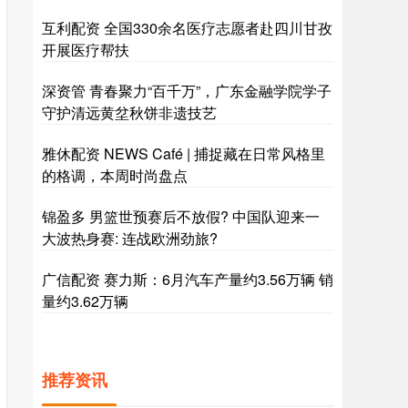
互利配资 全国330余名医疗志愿者赴四川甘孜
开展医疗帮扶
深资管 青春聚力“百千万”，广东金融学院学子
守护清远黄坌秋饼非遗技艺
雅休配资 NEWS Café | 捕捉藏在日常风格里
的格调，本周时尚盘点
锦盈多 男篮世预赛后不放假? 中国队迎来一
大波热身赛: 连战欧洲劲旅?
广信配资 赛力斯：6月汽车产量约3.56万辆 销
量约3.62万辆
推荐资讯